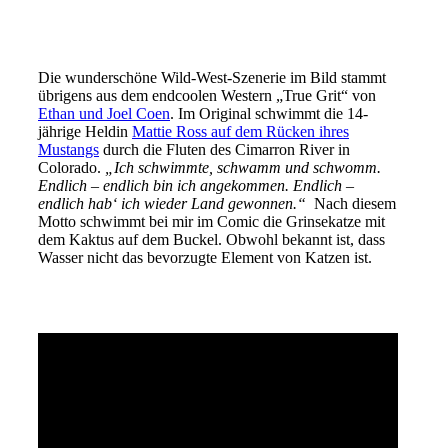
Die wunderschöne Wild-West-Szenerie im Bild stammt
übrigens aus dem endcoolen Western „True Grit“ von
Ethan und Joel Coen
. Im Original schwimmt die 14-
jährige Heldin
Mattie Ross auf dem Rücken ihres
Mustangs
durch die Fluten des Cimarron River in
Colorado.
„Ich schwimmte, schwamm und schwomm.
Endlich – endlich bin ich angekommen. Endlich –
endlich hab‘ ich wieder Land gewonnen.“
Nach diesem
Motto schwimmt bei mir im Comic die Grinsekatze mit
dem Kaktus auf dem Buckel. Obwohl bekannt ist, dass
Wasser nicht das bevorzugte Element von Katzen ist.