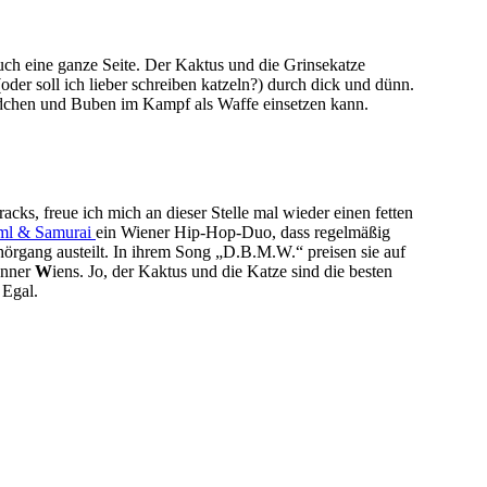
uch eine ganze Seite. Der Kaktus und die Grinsekatze
(oder soll ich lieber schreiben katzeln?) durch dick und dünn.
ädchen und Buben im Kampf als Waffe einsetzen kann.
ks, freue ich mich an dieser Stelle mal wieder einen fetten
ml & Samurai
ein Wiener Hip-Hop-Duo, dass regelmäßig
örgang austeilt. In ihrem Song „D.B.M.W.“ preisen sie auf
änner
W
iens. Jo, der Kaktus und die Katze sind die besten
Egal.