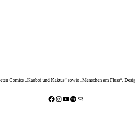
eten Comics „Kauboi und Kaktus“ sowie „Menschen am Fluss“, Design
Facebook
Instagram
YouTube
Spotify
E-Mail