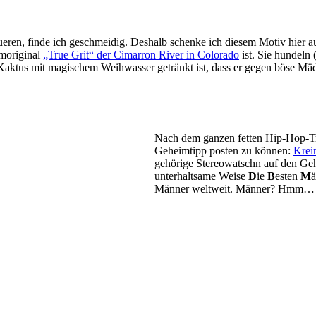
eren, finde ich geschmeidig. Deshalb schenke ich diesem Motiv hier a
lmoriginal
„True Grit“ der Cimarron River in Colorado
ist. Sie hundeln 
r Kaktus mit magischem Weihwasser getränkt ist, dass er gegen böse M
Nach dem ganzen fetten Hip-Hop-Trac
Geheimtipp posten zu können:
Krei
gehörige Stereowatschn auf den Geh
unterhaltsame Weise
D
ie
B
esten
M
Männer weltweit. Männer? Hmm… 