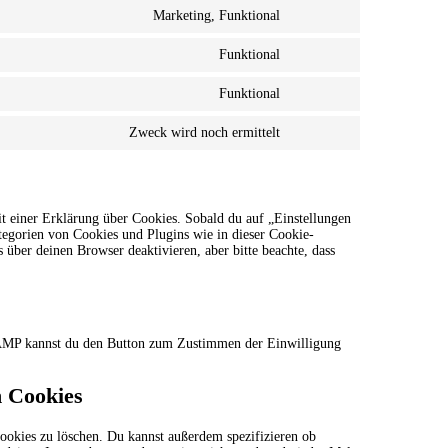
Marketing, Funktional
service
Consent
google-
to
fonts
Funktional
service
Consent
facebook
to
Funktional
service
Consent
wordpress
to
Zweck wird noch ermittelt
service
Consent
complianz
to
service
sonstiges
t einer Erklärung über Cookies. Sobald du auf „Einstellungen
ategorien von Cookies und Plugins wie in dieser Cookie-
ber deinen Browser deaktivieren, aber bitte beachte, dass
r AMP kannst du den Button zum Zustimmen der Einwilligung
n Cookies
okies zu löschen. Du kannst außerdem spezifizieren ob