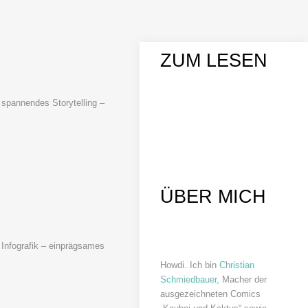
ZUM LESEN
 spannendes Storytelling –
ÜBER MICH
e Infografik – einprägsames
Howdi. Ich bin
Christian
Schmiedbauer,
Macher der
ausgezeichneten Comics