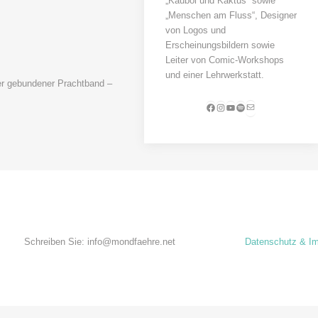
„Kauboi und Kaktus“ sowie
„Menschen am Fluss“, Designer
von Logos und
Erscheinungsbildern sowie
Leiter von Comic-Workshops
und einer Lehrwerkstatt.
er gebundener Prachtband –
E-Mail
Facebook
Instagram
YouTube
Spotify
Schreiben Sie: info@mondfaehre.net
Datenschutz & I