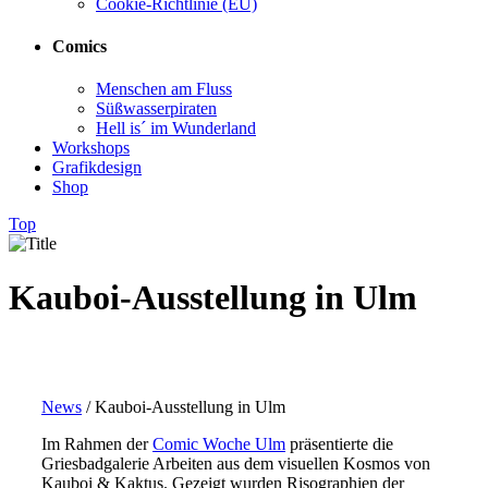
Cookie-Richtlinie (EU)
Comics
Menschen am Fluss
Süßwasserpiraten
Hell is´ im Wunderland
Workshops
Grafikdesign
Shop
Top
Kauboi-Ausstellung in Ulm
News
/
Kauboi-Ausstellung in Ulm
Im Rahmen der
Comic Woche Ulm
präsentierte die
Griesbadgalerie Arbeiten aus dem visuellen Kosmos von
Kauboi & Kaktus. Gezeigt wurden Risographien der