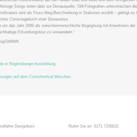
enförmige Songs leiten über zur Donauquelle, SW-Fotografien unterstreichen die 
oßvaters wird als Fluss-Weg-Beschreibung in Stationen erzählt – gelingt es
isches Comictagebuch einer Donaureise
a um das Jahr 2000 als zwischenmenschliche Begegnung mit Anwohnern der 
achhaltige Erkundungstour zu verwandeln.“
önig/StMWK
e in Regensburger Ausstellung
esungen auf dem Comicfestival München
ndfähre Designbüro
Rufen Sie an: 0171 7236632