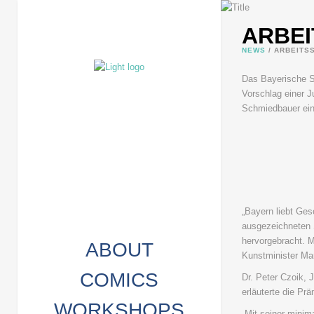
ARBEI
NEWS
/
ARBEITSS
Das Bayerische St
Vorschlag einer Ju
Schmiedbauer ein
„Bayern liebt Ges
ausgezeichneten S
hervorgebracht. Mi
ABOUT
Kunstminister Ma
COMICS
Dr. Peter Czoik, 
erläuterte die Pr
WORKSHOPS
„Mit seiner minim