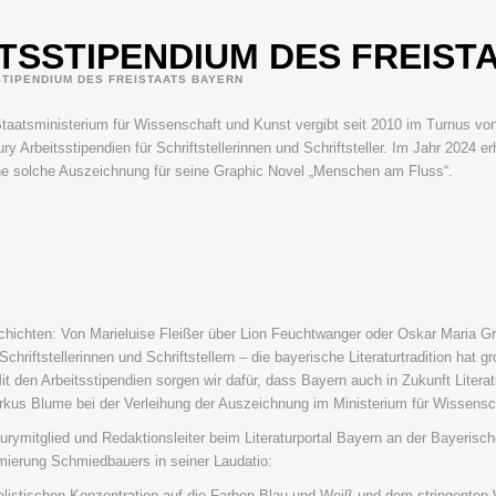
TSSTIPENDIUM DES FREIST
TIPENDIUM DES FREISTAATS BAYERN
aatsministerium für Wissenschaft und Kunst vergibt seit 2010 im Turnus vo
ry Arbeitsstipendien für Schriftstellerinnen und Schriftsteller. Im Jahr 2024 erh
e solche Auszeichnung für seine Graphic Novel „Menschen am Fluss“.
chichten: Von Marieluise Fleißer über Lion Feuchtwanger oder Oskar Maria Gr
chriftstellerinnen und Schriftstellern – die bayerische Literaturtradition hat
t den Arbeitsstipendien sorgen wir dafür, dass Bayern auch in Zukunft Literatu
rkus Blume bei der Verleihung der Auszeichnung im Ministerium für Wissensc
Jurymitglied und Redaktionsleiter beim Literaturportal Bayern an der Bayerisch
ämierung Schmiedbauers in seiner Laudatio:
alistischen Konzentration auf die Farben Blau und Weiß und dem stringenten 