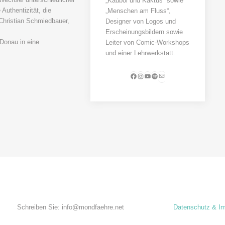
„Kauboi und Kaktus“ sowie
Authentizität, die
„Menschen am Fluss“,
 Christian Schmiedbauer,
Designer von Logos und
Erscheinungsbildern sowie
Donau in eine
Leiter von Comic-Workshops
und einer Lehrwerkstatt.
E-Mail
Facebook
Instagram
YouTube
Spotify
Schreiben Sie: info@mondfaehre.net
Datenschutz & I