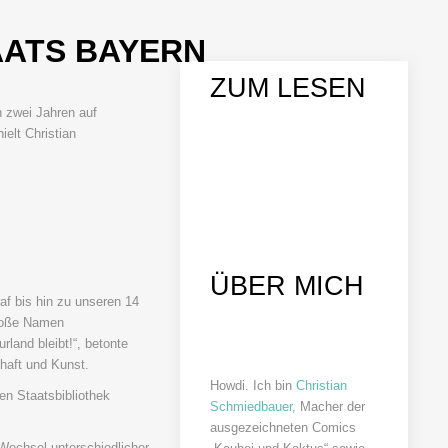
AATS BAYERN
ZUM LESEN
n zwei Jahren auf
ielt Christian
ÜBER MICH
af bis hin zu unseren 14
 große Namen
rland bleibt!“, betonte
haft und Kunst.
Howdi. Ich bin
Christian
en Staatsbibliothek
Schmiedbauer,
Macher der
ausgezeichneten Comics
Wechsel unterschiedlicher