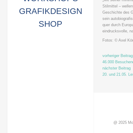
Stilmittel – well
GRAFIKDESIGN
Geschichte des Gr
sein autobiograf
SHOP
quer durch Europ
eindrucksvolle, n
Fotos: © Axel K
vorheriger Beitrag
46.000 Besuchend
nächster Beitrag
20. und 21.05. L
@ 2025 Mo