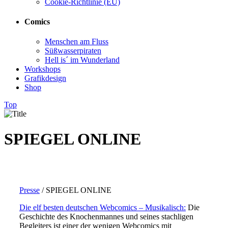
Cookie-Richtlinie (EU)
Comics
Menschen am Fluss
Süßwasserpiraten
Hell is´ im Wunderland
Workshops
Grafikdesign
Shop
Top
SPIEGEL ONLINE
Presse
/
SPIEGEL ONLINE
Die elf besten deutschen Webcomics – Musikalisch:
Die
Geschichte des Knochenmannes und seines stachligen
Begleiters ist einer der wenigen Webcomics mit