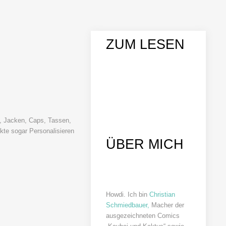
ZUM LESEN
es, Jacken, Caps, Tassen,
kte sogar Personalisieren
ÜBER MICH
Howdi. Ich bin
Christian
Schmiedbauer,
Macher der
ausgezeichneten Comics