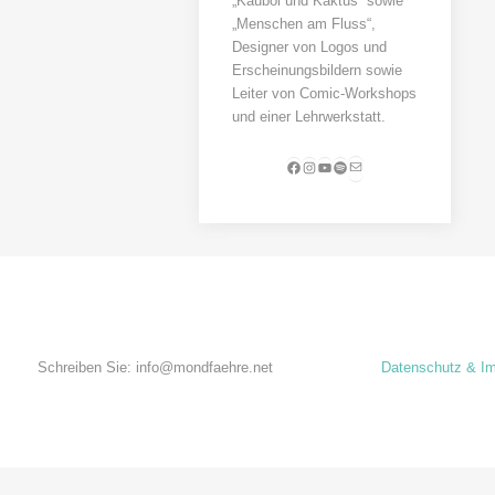
„Kauboi und Kaktus“ sowie
„Menschen am Fluss“,
Designer von Logos und
Erscheinungsbildern sowie
Leiter von Comic-Workshops
und einer Lehrwerkstatt.
E-Mail
Facebook
Instagram
YouTube
Spotify
Schreiben Sie: info@mondfaehre.net
Datenschutz & I