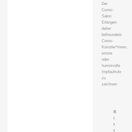
Der
Comic-
Salon
Erlangen
daher
befreundete
Comic-
Künstler*innen,
ernste
oder
humorvolle
Impfaufrufe
zu
zeichnen.
B
i
t
t