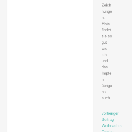
Zeich
nunge
n.
Elvis
findet
sie so
gut
wie
ich
und
das
Impfe
n
übrige
ns
auch.
vorheriger
Beitrag
Weihnachts-
Comic: