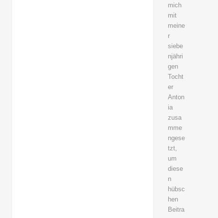
mich
mit
meine
r
siebe
njähri
gen
Tocht
er
Anton
ia
zusa
mme
ngese
tzt,
um
diese
n
hübsc
hen
Beitra