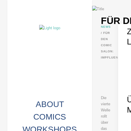
FÜR D
NEWS
/
FÜR
DEN
COMIC
SALON:
IMPFLUENCER
Die
ABOUT
vierte
Welle
COMICS
rollt
über
WORKSHOPS
das