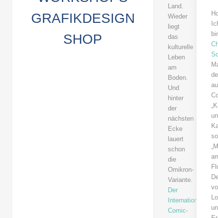
Land.
Ho
GRAFIKDESIGN
Wieder
Ic
liegt
bi
SHOP
das
Ch
kulturelle
Sc
Leben
M
am
de
Boden.
au
Und
C
hinter
„K
der
u
nächsten
Ka
Ecke
so
lauert
„
schon
a
die
Fl
Omikron-
De
Variante.
v
Der
L
Internationale
u
Comic-
Er