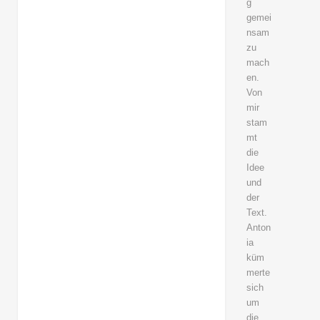
g
gemei
nsam
zu
mach
en.
Von
mir
stam
mt
die
Idee
und
der
Text.
Anton
ia
küm
merte
sich
um
die