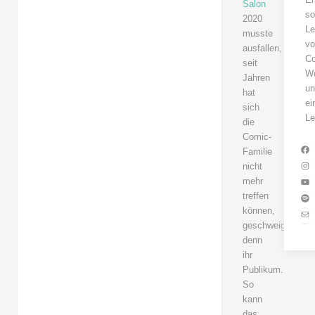
Salon
so
2020
Le
musste
v
ausfallen,
Co
seit
W
Jahren
u
hat
ei
sich
Le
die
Comic-
Familie
I
nicht
mehr
S
treffen
E
können,
geschweige
denn
ihr
Publikum.
So
kann
das