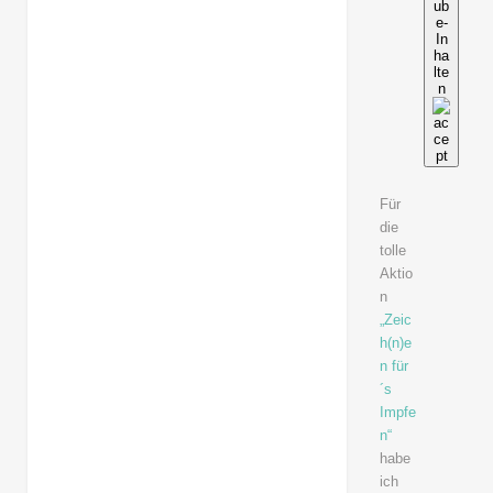
ub
e-
In
ha
lte
n
Für
die
tolle
Aktio
n
„Zeic
h(n)e
n für
´s
Impfe
n“
habe
ich