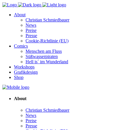
About
Christian Schmiedbauer
News
Preise
Presse
Cookie-Richtlinie (EU)
Comics
Menschen am Fluss
Süßwasserpiraten
Hell is´ im Wunderland
Workshops
Grafikdesign
Shop
About
Christian Schmiedbauer
News
Preise
Presse