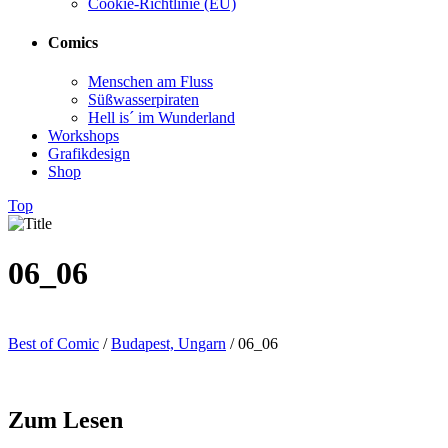
Cookie-Richtlinie (EU)
Comics
Menschen am Fluss
Süßwasserpiraten
Hell is´ im Wunderland
Workshops
Grafikdesign
Shop
Top
06_06
Best of Comic
/
Budapest, Ungarn
/
06_06
Zum Lesen